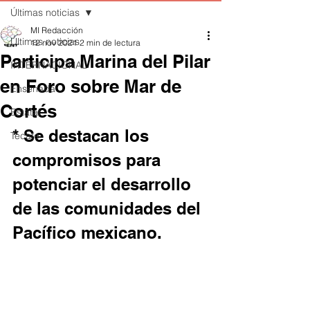
Últimas noticias
MI Redacción
Últimas noticias
12 nov 2021
2 min de lectura
Participa Marina del Pilar
INTERNACIONAL
en Foro sobre Mar de
Ensenada
Cortés
Estatal
* Se destacan los 
Tecate
compromisos para 
potenciar el desarrollo 
de las comunidades del 
Pacífico mexicano.