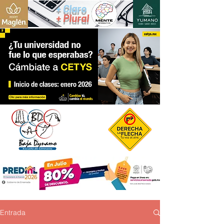
+ Claro
+ Plural
Entrada