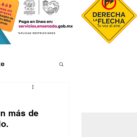
te
en más de 
lo.