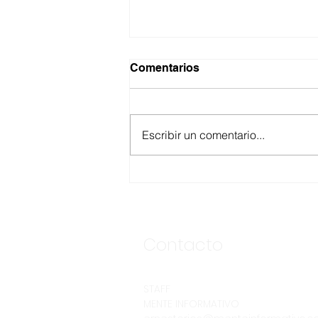
Comentarios
Escribir un comentario...
ASEGURA FUERZA
ESTATAL AL “KRIKEN” EN
VALLE DE GUADALUPE
Contacto
STAFF
MENTE INFORMATIVO