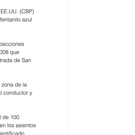
 EE.UU. (CBP) 
entanilo azul 
pecciones 
008 que 
ntrada de San 
 zona de la 
l conductor y 
l de 100 
en los asientos 
entificado 