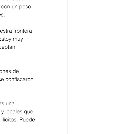
, con un peso 
s. 
estra frontera 
"Estoy muy 
ceptan 
iones de 
e confiscaron 
es una 
y locales que 
ilícitos. Puede 