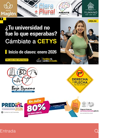
+ Claro
+ Plural
Entrada