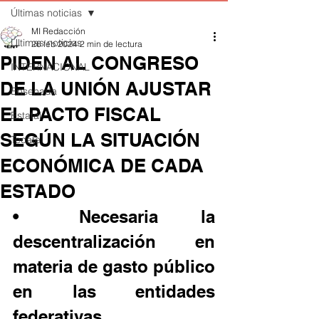
Últimas noticias
MI Redacción
Últimas noticias
26 feb 2024
2 min de lectura
PIDEN AL CONGRESO
INTERNACIONAL
DE LA UNIÓN AJUSTAR
Ensenada
EL PACTO FISCAL
Estatal
SEGÚN LA SITUACIÓN
Tecate
ECONÓMICA DE CADA
ESTADO
•	Necesaria la 
descentralización en 
materia de gasto público 
en las entidades 
federativas