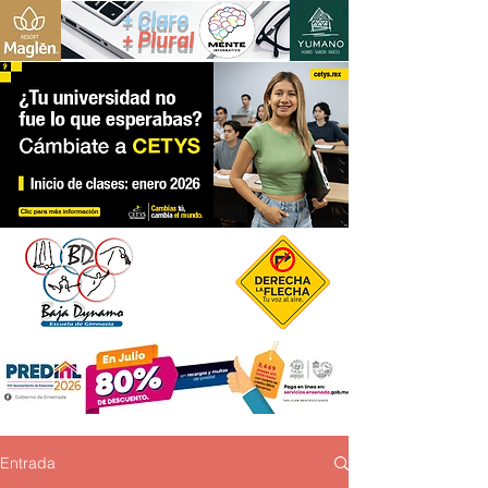
+ Claro
+ Plural
Entrada