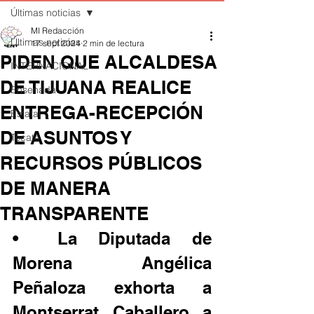
Últimas noticias
MI Redacción
Últimas noticias
17 sept 2024
2 min de lectura
PIDEN QUE ALCALDESA
INTERNACIONAL
DE TIJUANA REALICE
Ensenada
ENTREGA-RECEPCIÓN
Estatal
DE ASUNTOS Y
Tecate
RECURSOS PÚBLICOS
DE MANERA
TRANSPARENTE
•	La Diputada de 
Morena Angélica 
Peñaloza exhorta a 
Montserrat Caballero a 