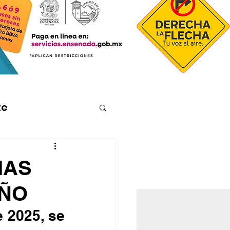
te
IAS
AÑO
 2025, se 