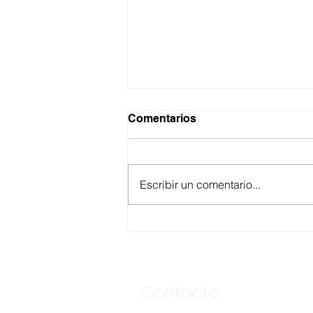
Comentarios
Escribir un comentario...
GARANTIZA GOBIERNO DE
BAJA CALIFORNIA
ACCESO AL AGUA EN SAN
VICENTE CON OPERACIÓN
DIRECTA DE CESPE
Contacto