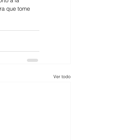
rtó a la 
ara que tome 
Ver todo