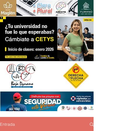
+ Claro
+ Plural
Entrada