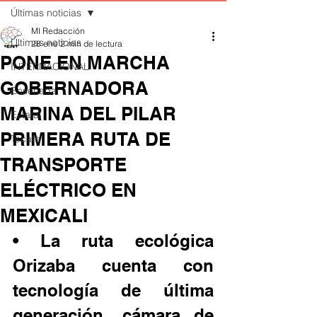
Últimas noticias
MI Redacción
Últimas noticias
28 ene
2 min de lectura
PONE EN MARCHA
INTERNACIONAL
GOBERNADORA
Ensenada
MARINA DEL PILAR
Estatal
PRIMERA RUTA DE
Tecate
TRANSPORTE
ELÉCTRICO EN
MEXICALI
• La ruta ecológica 
Orizaba cuenta con 
tecnología de última 
generación, cámara de 