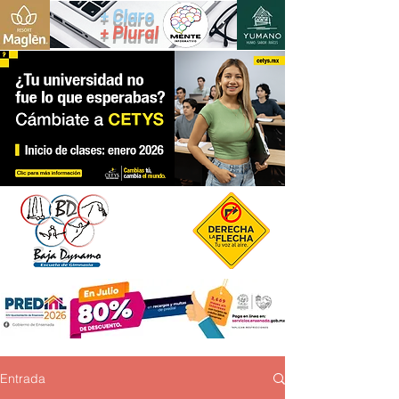
+ Claro
+ Plural
Entrada