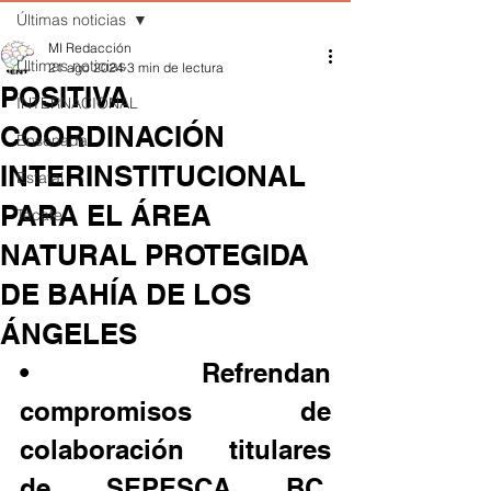
Últimas noticias
MI Redacción
Últimas noticias
21 ago 2024
3 min de lectura
POSITIVA
INTERNACIONAL
COORDINACIÓN
Ensenada
INTERINSTITUCIONAL
Estatal
PARA EL ÁREA
Tecate
NATURAL PROTEGIDA
DE BAHÍA DE LOS
ÁNGELES
• Refrendan 
compromisos de 
colaboración titulares 
de SEPESCA BC, 