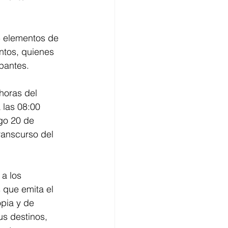
5 elementos de 
ntos, quienes 
ipantes.
horas del 
 las 08:00 
go 20 de 
ranscurso del 
a los 
 que emita el 
opia y de 
us destinos, 