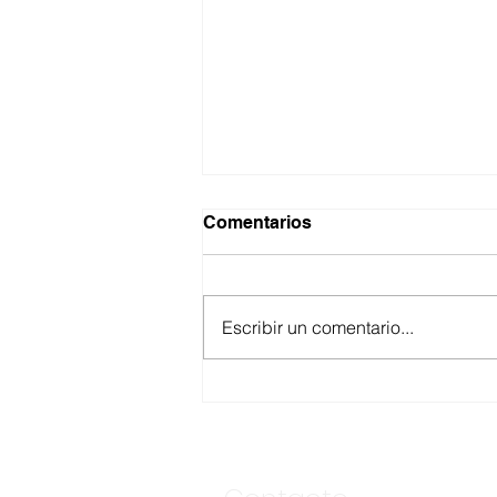
Comentarios
Escribir un comentario...
ASEGURA FUERZA
ESTATAL AL “KRIKEN” EN
VALLE DE GUADALUPE