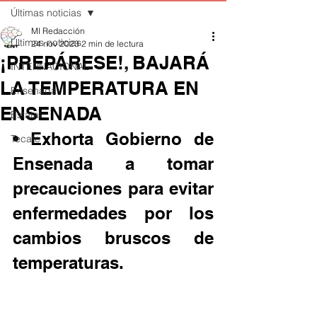
Últimas noticias
MI Redacción
Últimas noticias
24 nov 2023
2 min de lectura
¡PREPÁRESE!, BAJARÁ
INTERNACIONAL
LA TEMPERATURA EN
Ensenada
ENSENADA
Estatal
• Exhorta Gobierno de 
Tecate
Ensenada a tomar 
precauciones para evitar 
enfermedades por los 
cambios bruscos de 
temperaturas.