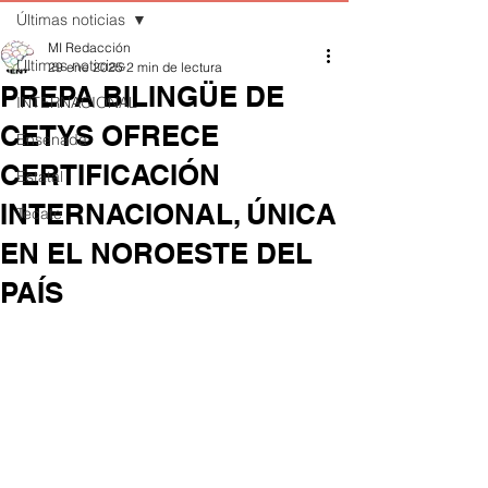
Últimas noticias
MI Redacción
Últimas noticias
29 ene 2025
2 min de lectura
PREPA BILINGÜE DE
INTERNACIONAL
CETYS OFRECE
Ensenada
CERTIFICACIÓN
Estatal
INTERNACIONAL, ÚNICA
Tecate
EN EL NOROESTE DEL
PAÍS