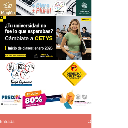
+ Claro
+ Plural
Entrada