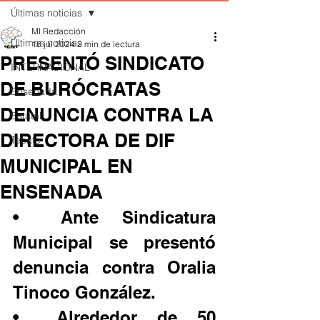
Últimas noticias
MI Redacción
Últimas noticias
18 jul 2024
2 min de lectura
PRESENTÓ SINDICATO
INTERNACIONAL
DE BURÓCRATAS
Ensenada
DENUNCIA CONTRA LA
Estatal
DIRECTORA DE DIF
Tecate
MUNICIPAL EN
ENSENADA
•	Ante Sindicatura 
Municipal se presentó 
denuncia contra Oralia 
Tinoco González.
•	Alrededor de 50 