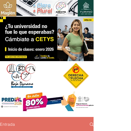
+ Claro
+ Plural
Entrada