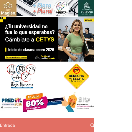
+ Claro
+ Plural
Entrada