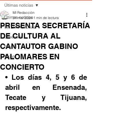
Últimas noticias
MI Redacción
Últimas noticias
31 mar 2024
1 min de lectura
PRESENTA SECRETARÍA
INTERNACIONAL
DE CULTURA AL
Ensenada
CANTAUTOR GABINO
Estatal
PALOMARES EN
Tecate
CONCIERTO
• Los días 4, 5 y 6 de 
abril en Ensenada, 
Tecate y Tijuana, 
respectivamente.