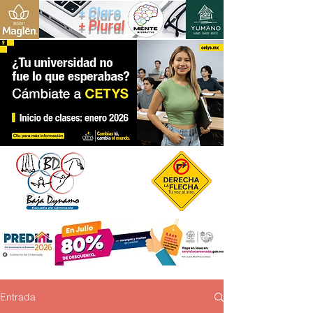
+ Claro
+ Plural
Entrada