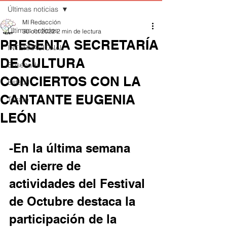
Últimas noticias
MI Redacción
Últimas noticias
30 oct 2022
2 min de lectura
PRESENTA SECRETARÍA
INTERNACIONAL
DE CULTURA
Ensenada
CONCIERTOS CON LA
Estatal
CANTANTE EUGENIA
Tecate
LEÓN
-En la última semana 
del cierre de 
actividades del Festival 
de Octubre destaca la 
participación de la 