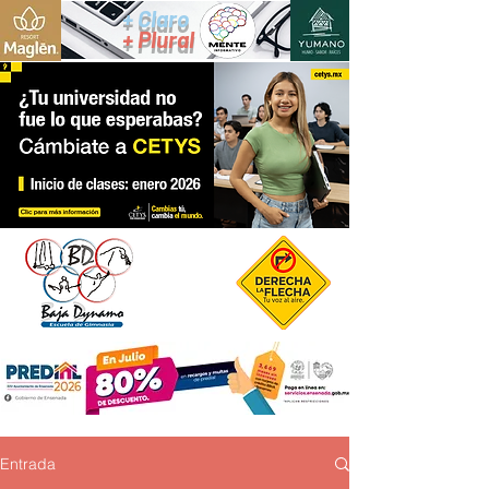
+ Claro
+ Plural
Entrada