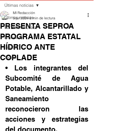
Últimas noticias
MI Redacción
Últimas noticias
5 jul 2024
2 min de lectura
PRESENTA SEPROA
INTERNACIONAL
PROGRAMA ESTATAL
Ensenada
HÍDRICO ANTE
Estatal
COPLADE
Tecate
• Los integrantes del 
Subcomité de Agua 
Potable, Alcantarillado y 
Saneamiento 
reconocieron las 
acciones y estrategias 
del documento.