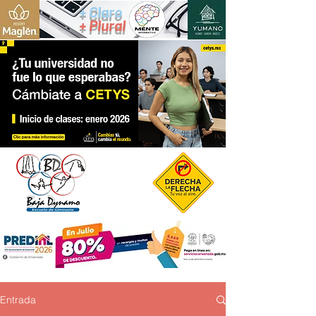
+ Claro
+ Plural
Entrada