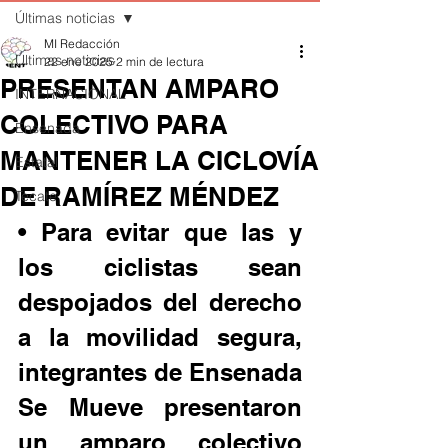
Últimas noticias
MI Redacción
Últimas noticias
22 ene 2025
2 min de lectura
PRESENTAN AMPARO
INTERNACIONAL
COLECTIVO PARA
Ensenada
MANTENER LA CICLOVÍA
Estatal
DE RAMÍREZ MÉNDEZ
Tecate
• Para evitar que las y 
los ciclistas sean 
despojados del derecho 
a la movilidad segura, 
integrantes de Ensenada 
Se Mueve presentaron 
un amparo colectivo 