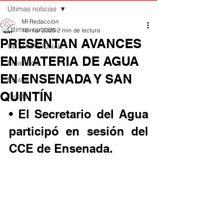
Últimas noticias
MI Redacción
Últimas noticias
18 mar 2025
2 min de lectura
PRESENTAN AVANCES
INTERNACIONAL
EN MATERIA DE AGUA
Ensenada
EN ENSENADA Y SAN
Estatal
QUINTÍN
Tecate
• El Secretario del Agua 
participó en sesión del 
CCE de Ensenada.