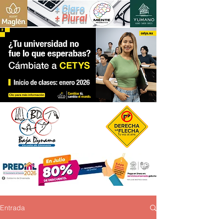
+ Claro
+ Plural
Entrada