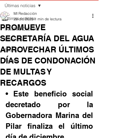
Últimas noticias
MI Redacción
Últimas noticias
29 dic 2025
1 min de lectura
PROMUEVE
INTERNACIONAL
SECRETARÍA DEL AGUA
Ensenada
APROVECHAR ÚLTIMOS
Estatal
DÍAS DE CONDONACIÓN
Tecate
DE MULTAS Y
RECARGOS
• Este beneficio social 
decretado por la 
Gobernadora Marina del 
Pilar finaliza el último 
día de diciembre.