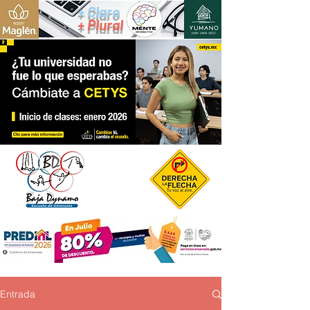
+ Claro
+ Plural
Entrada