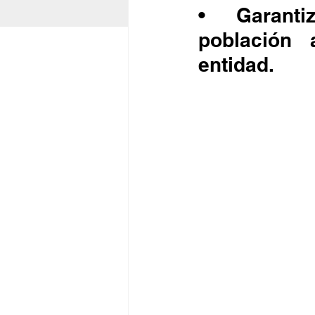
•	Garantizar su protección y tener cifras de la 
población 
entidad.