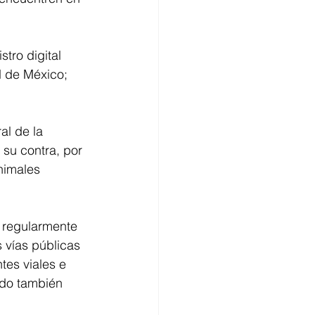
tro digital 
 de México; 
al de la 
 su contra, por 
nimales 
 regularmente 
 vías públicas 
tes viales e 
ndo también 