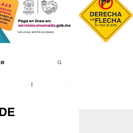
te
 DE