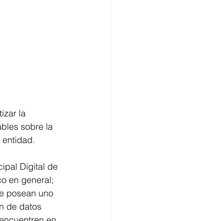
izar la 
ables sobre la 
 entidad.
ipal Digital de 
co en general; 
ue posean uno 
n de datos 
 encuentren en 