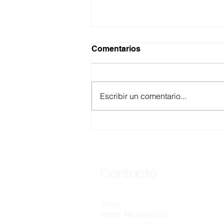
Comentarios
Escribir un comentario...
GARANTIZA GOBIERNO DE
BAJA CALIFORNIA
ACCESO AL AGUA EN SAN
VICENTE CON OPERACIÓN
DIRECTA DE CESPE
Contacto
STAFF
MENTE INFORMATIVO