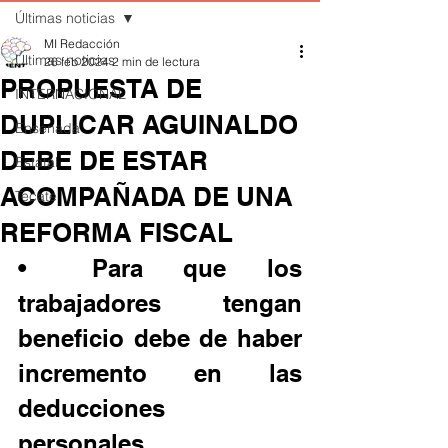
Últimas noticias
MI Redacción
Últimas noticias
26 feb 2024
2 min de lectura
PROPUESTA DE
INTERNACIONAL
DUPLICAR AGUINALDO
Ensenada
DEBE DE ESTAR
Estatal
ACOMPAÑADA DE UNA
Tecate
REFORMA FISCAL
•	Para que los 
trabajadores tengan 
beneficio debe de haber 
incremento en las 
deducciones 
personales.