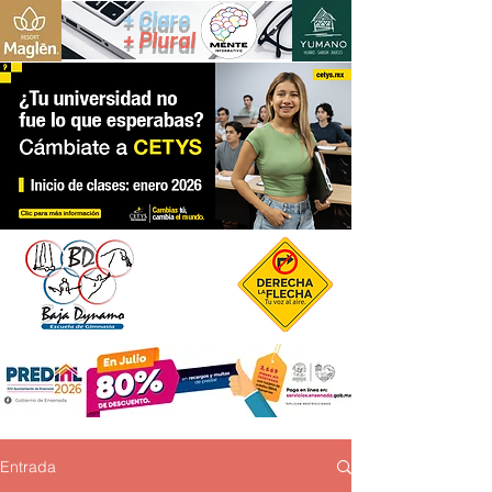
+ Claro
+ Plural
Entrada