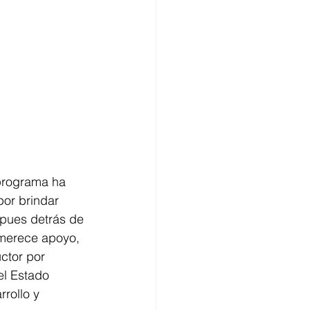
 programa ha 
or brindar 
 pues detrás de 
 merece apoyo, 
ctor por 
el Estado 
rollo y 