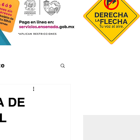
te
A DE
L
R