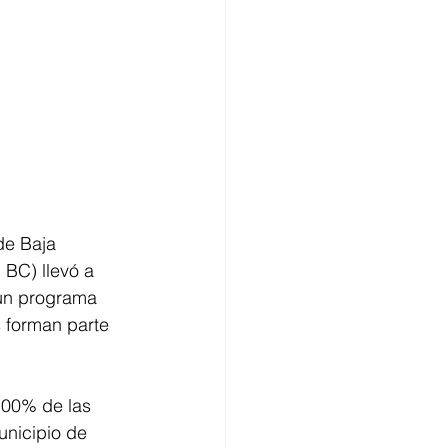
de Baja 
 BC) llevó a 
un programa 
 forman parte 
100% de las 
nicipio de 