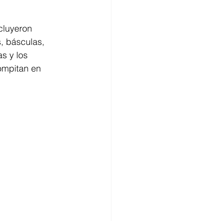
cluyeron 
, básculas, 
s y los 
ompitan en 