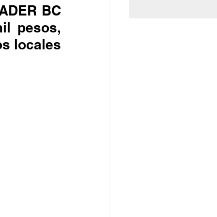
SADER BC 
l pesos, 
 locales 