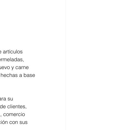
 artículos 
ermeladas, 
huevo y carne 
 hechas a base 
ara su 
e clientes, 
a, comercio 
ción con sus 