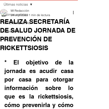
Últimas noticias
MI Redacción
Últimas noticias
24 sept 2022
1 min de lectura
REALIZA SECRETARÍA
INTERNACIONAL
DE SALUD JORNADA DE
Ensenada
PREVENCIÓN DE
Estatal
RICKETTSIOSIS
Tecate
* El objetivo de la 
jornada es acudir casa 
por casa para otorgar 
información sobre lo 
que es la rickettsiosis, 
cómo prevenirla y cómo 