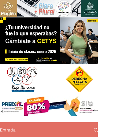
+ Claro
+ Plural
Entrada