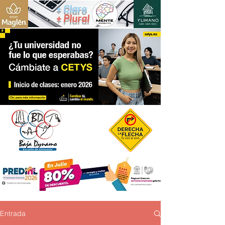
+ Claro
+ Plural
Entrada