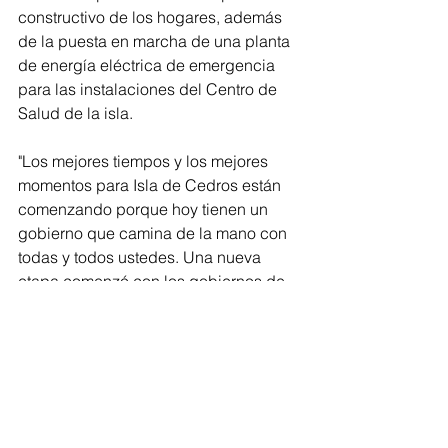
constructivo de los hogares, además 
de la puesta en marcha de una planta 
de energía eléctrica de emergencia 
para las instalaciones del Centro de 
Salud de la isla. 
"Los mejores tiempos y los mejores 
momentos para Isla de Cedros están 
comenzando porque hoy tienen un 
gobierno que camina de la mano con 
todas y todos ustedes. Una nueva 
etapa comenzó con los gobiernos de 
la Cuarta Transformación. Bienestar y 
corazón son palabras hermanas y van 
e irán siempre caminando de la mano 
con todas y con todos ustedes", 
agregó la gobernadora de Baja 
California.