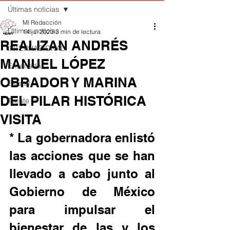
Últimas noticias
MI Redacción
Últimas noticias
14 jul 2023
3 min de lectura
REALIZAN ANDRÉS
INTERNACIONAL
MANUEL LÓPEZ
Ensenada
OBRADOR Y MARINA
Estatal
DEL PILAR HISTÓRICA
Tecate
VISITA
* La gobernadora enlistó 
las acciones que se han 
llevado a cabo junto al 
Gobierno de México 
para impulsar el 
bienestar de las y los 