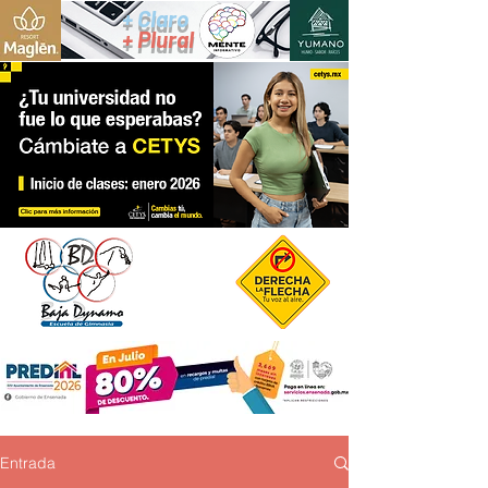
+ Claro
+ Plural
Entrada