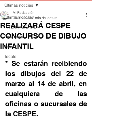
Últimas noticias
MI Redacción
Últimas noticias
28 feb 2022
2 min de lectura
REALIZARÁ CESPE
INTERNACIONAL
CONCURSO DE DIBUJO
Ensenada
INFANTIL
Estatal
Tecate
* Se estarán recibiendo 
los dibujos del 22 de 
marzo al 14 de abril, en 
cualquiera de las 
oficinas o sucursales de 
la CESPE.