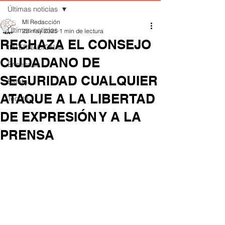
Últimas noticias
MI Redacción
Últimas noticias
23 may 2025
1 min de lectura
RECHAZA EL CONSEJO
INTERNACIONAL
CIUDADANO DE
Ensenada
SEGURIDAD CUALQUIER
Estatal
ATAQUE A LA LIBERTAD
Tecate
DE EXPRESIÓN Y A LA
PRENSA