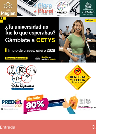
+ Claro
+ Plural
Entrada