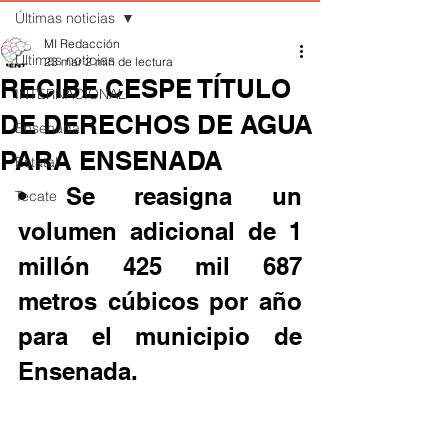
Últimas noticias
MI Redacción
Últimas noticias
23 mar
2 min de lectura
RECIBE CESPE TÍTULO
INTERNACIONAL
DE DERECHOS DE AGUA
Ensenada
PARA ENSENADA
Estatal
• Se reasigna un 
Tecate
volumen adicional de 1 
millón 425 mil 687 
metros cúbicos por año 
para el municipio de 
Ensenada.