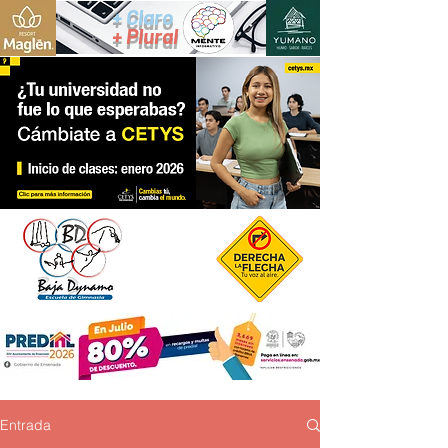
+ Claro
+ Plural
Entrada