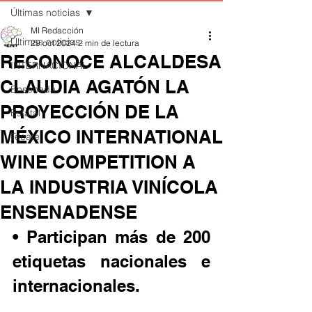
Últimas noticias
MI Redacción
Últimas noticias
29 oct 2024
2 min de lectura
RECONOCE ALCALDESA
INTERNACIONAL
CLAUDIA AGATÓN LA
Ensenada
PROYECCIÓN DE LA
Estatal
MÉXICO INTERNATIONAL
Tecate
WINE COMPETITION A
LA INDUSTRIA VINÍCOLA
ENSENADENSE
• Participan más de 200 
etiquetas nacionales e 
internacionales.