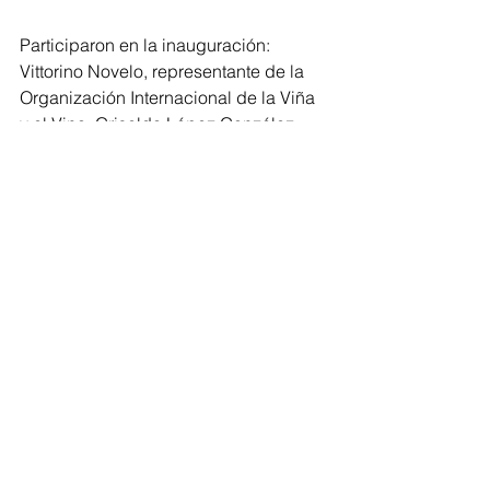
Participaron en la inauguración: 
Vittorino Novelo, representante de la 
Organización Internacional de la Viña 
y el Vino; Griselda López González, 
coordinadora técnica del Mexico 
International Wine Competition; 
representantes de la industria 
vitivinícola y del sector empresarial, 
entre otras personalidades.
Ver todo
Entradas recientes