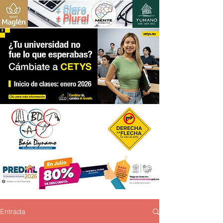
+ Claro
+ Plural
Entrada