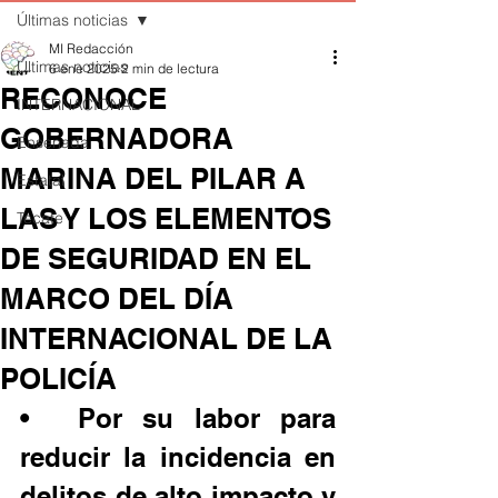
Últimas noticias
MI Redacción
Últimas noticias
6 ene 2025
2 min de lectura
RECONOCE
INTERNACIONAL
GOBERNADORA
Ensenada
MARINA DEL PILAR A
Estatal
LAS Y LOS ELEMENTOS
Tecate
DE SEGURIDAD EN EL
MARCO DEL DÍA
INTERNACIONAL DE LA
POLICÍA
•	Por su labor para 
reducir la incidencia en 
delitos de alto impacto y 