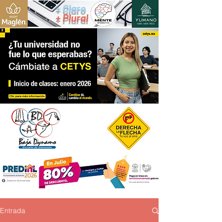
+ Claro
+ Plural
Entrada