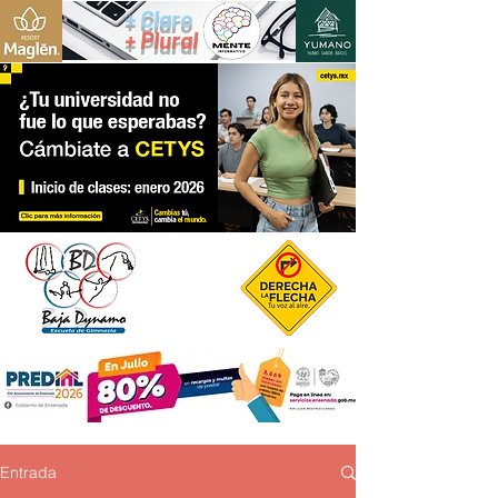
+ Claro
+ Plural
Entrada