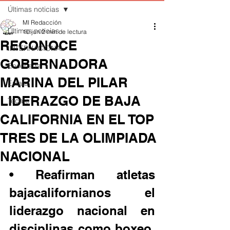
Últimas noticias
MI Redacción
Últimas noticias
10 jun
2 min de lectura
RECONOCE
INTERNACIONAL
GOBERNADORA
Ensenada
MARINA DEL PILAR
Estatal
LIDERAZGO DE BAJA
Tecate
CALIFORNIA EN EL TOP
TRES DE LA OLIMPIADA
NACIONAL
• Reafirman atletas 
bajacalifornianos el 
liderazgo nacional en 
disciplinas como boxeo, 