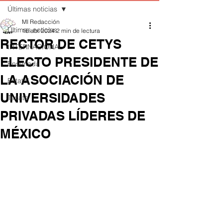
Últimas noticias
MI Redacción
Últimas noticias
16 abr 2024
2 min de lectura
RECTOR DE CETYS
INTERNACIONAL
ELECTO PRESIDENTE DE
Ensenada
LA ASOCIACIÓN DE
Estatal
UNIVERSIDADES
Tecate
PRIVADAS LÍDERES DE
MÉXICO