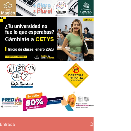
+ Claro
+ Plural
Entrada