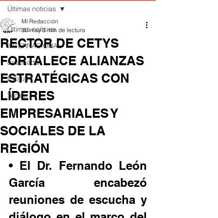
Últimas noticias
MI Redacción
Últimas noticias
30 may
3 min de lectura
RECTOR DE CETYS
INTERNACIONAL
FORTALECE ALIANZAS
Ensenada
ESTRATÉGICAS CON
Estatal
LÍDERES
Tecate
EMPRESARIALES Y
SOCIALES DE LA
REGIÓN
• El Dr. Fernando León 
García encabezó 
reuniones de escucha y 
diálogo en el marco del 