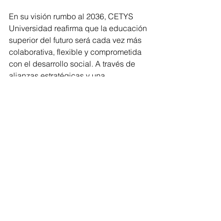
En su visión rumbo al 2036, CETYS 
Universidad reafirma que la educación 
superior del futuro será cada vez más 
colaborativa, flexible y comprometida 
con el desarrollo social. A través de 
alianzas estratégicas y una 
vinculación sólida con su entorno, la 
institución continuará formando 
profesionistas capaces no sólo de 
adaptarse al cambio, sino de liderarlo.
Ensenada
Estatal