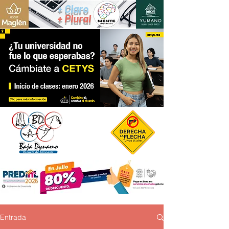
+ Claro
+ Plural
Entrada