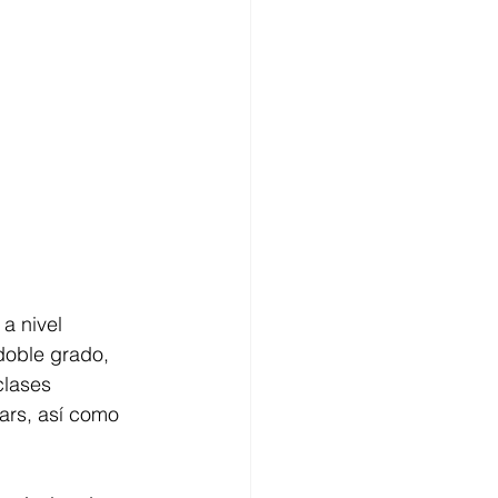
a nivel 
doble grado, 
clases 
ars, así como 