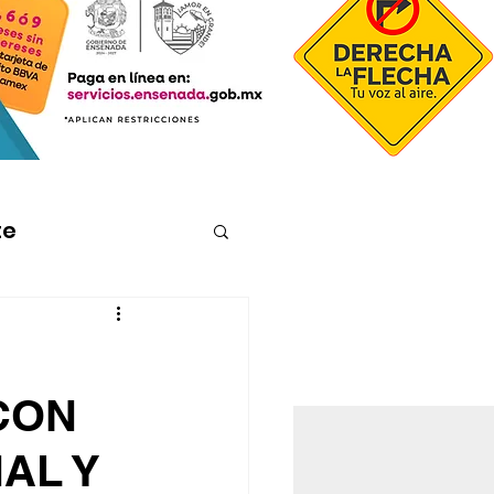
te
CON
AL Y