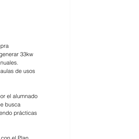
mpra 
 generar 33kw 
nuales. 
 aulas de usos 
por el alumnado 
ue busca 
endo prácticas 
con el Plan 