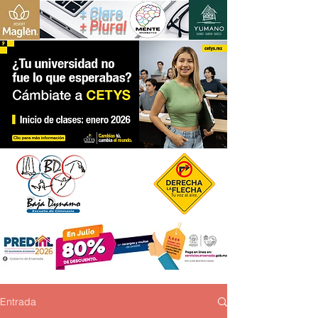
+ Claro
+ Plural
Entrada