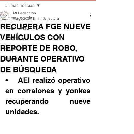
Últimas noticias
MI Redacción
Últimas noticias
7 ago 2024
2 min de lectura
RECUPERA FGE NUEVE
INTERNACIONAL
VEHÍCULOS CON
Ensenada
REPORTE DE ROBO,
Estatal
DURANTE OPERATIVO
Tecate
DE BÚSQUEDA
•	AEI realizó operativo 
en corralones y yonkes 
recuperando nueve 
unidades.