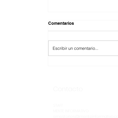
Comentarios
Escribir un comentario...
ANUNCIA CESPE
SEGUNDA ETAPA DE LA
OBRA DE INTERCONEXIÓN
DE DESCARGA DE LA
CLÍNICA NO. 8 DEL IMSS
Contacto
STAFF
MENTE INFORMATIVO
ernestorios@menteinformativo.c