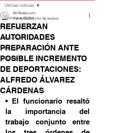
Últimas noticias
MI Redacción
Últimas noticias
7 ene 2025
2 min de lectura
REFUERZAN
INTERNACIONAL
AUTORIDADES
Ensenada
PREPARACIÓN ANTE
Estatal
POSIBLE INCREMENTO
Tecate
DE DEPORTACIONES:
ALFREDO ÁLVAREZ
CÁRDENAS
• El funcionario resaltó 
la importancia del 
trabajo conjunto entre 
los tres órdenes de 