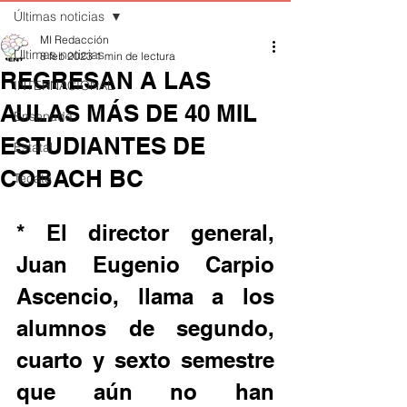
Últimas noticias
MI Redacción
Últimas noticias
8 feb 2023
1 min de lectura
REGRESAN A LAS
INTERNACIONAL
AULAS MÁS DE 40 MIL
Ensenada
ESTUDIANTES DE
Estatal
COBACH BC
Tecate
* El director general, 
Juan Eugenio Carpio 
Ascencio, llama a los 
alumnos de segundo, 
cuarto y sexto semestre 
que aún no han 