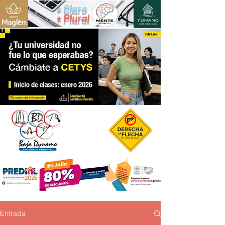
+ Claro
+ Plural
Entrada