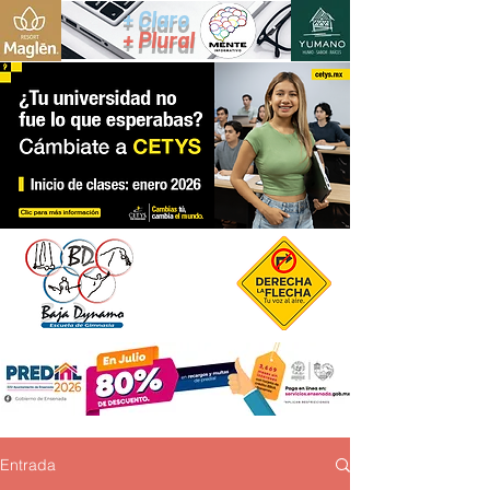
+ Claro
+ Plural
Entrada