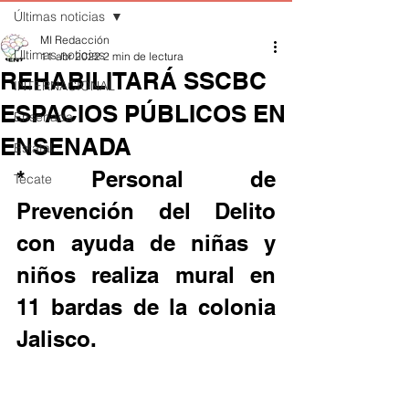
Últimas noticias
MI Redacción
Últimas noticias
11 abr 2022
2 min de lectura
REHABILITARÁ SSCBC
INTERNACIONAL
ESPACIOS PÚBLICOS EN
Ensenada
ENSENADA
Estatal
* Personal de 
Tecate
Prevención del Delito 
con ayuda de niñas y 
niños realiza mural en 
11 bardas de la colonia 
Jalisco.