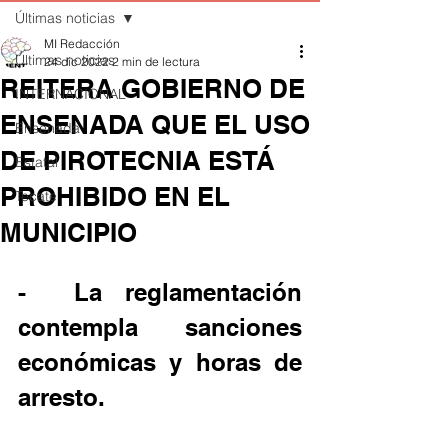
Últimas noticias
MI Redacción
Últimas noticias
24 dic 2022
2 min de lectura
REITERA GOBIERNO DE
INTERNACIONAL
ENSENADA QUE EL USO
Ensenada
DE PIROTECNIA ESTÁ
Estatal
PROHIBIDO EN EL
Tecate
MUNICIPIO
-	La reglamentación 
contempla sanciones 
económicas y horas de 
arresto.