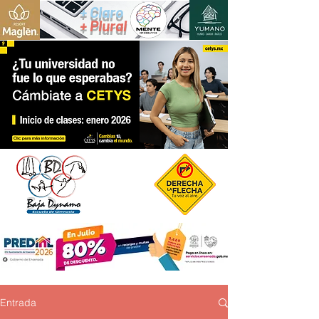
+ Claro
+ Plural
Entrada