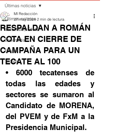
Últimas noticias
MI Redacción
Últimas noticias
27 may 2024
2 min de lectura
RESPALDAN A ROMÁN
INTERNACIONAL
COTA EN CIERRE DE
Ensenada
CAMPAÑA PARA UN
Estatal
TECATE AL 100
Tecate
• 6000 tecatenses de 
todas las edades y 
sectores se sumaron al 
Candidato de MORENA, 
del PVEM y de FxM a la 
Presidencia Municipal.