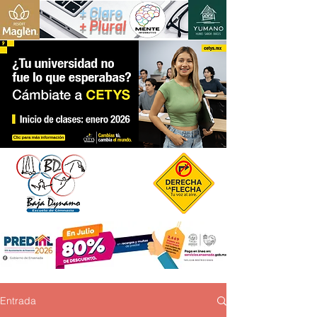
+ Claro
+ Plural
Entrada