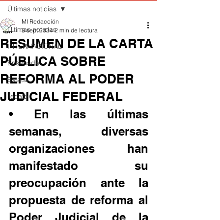
Últimas noticias
MI Redacción
Últimas noticias
3 sept 2024
2 min de lectura
RESUMEN DE LA CARTA
INTERNACIONAL
PÚBLICA SOBRE
Ensenada
REFORMA AL PODER
Estatal
JUDICIAL FEDERAL
Tecate
• En las últimas 
semanas, diversas 
organizaciones han 
manifestado su 
preocupación ante la 
propuesta de reforma al 
Poder Judicial de la 