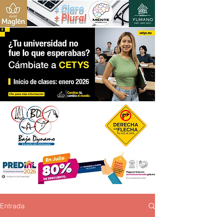
+ Claro
+ Plural
Entrada