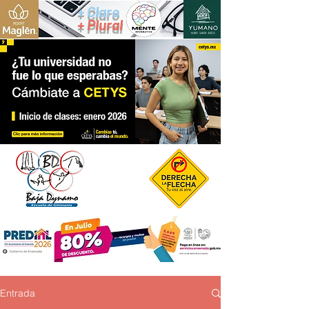
+ Claro
+ Plural
Entrada