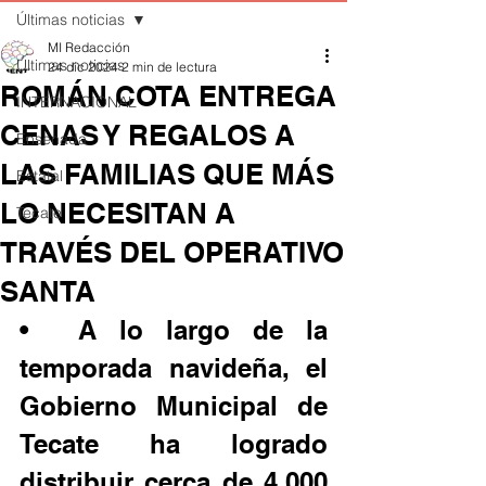
Últimas noticias
MI Redacción
Últimas noticias
24 dic 2024
2 min de lectura
ROMÁN COTA ENTREGA
INTERNACIONAL
CENAS Y REGALOS A
Ensenada
LAS FAMILIAS QUE MÁS
Estatal
LO NECESITAN A
Tecate
TRAVÉS DEL OPERATIVO
SANTA
•	A lo largo de la 
temporada navideña, el 
Gobierno Municipal de 
Tecate ha logrado 
distribuir cerca de 4,000 