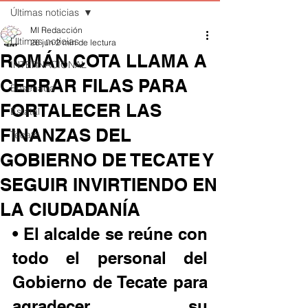
Últimas noticias
MI Redacción
Últimas noticias
26 jun
2 min de lectura
ROMÁN COTA LLAMA A
INTERNACIONAL
CERRAR FILAS PARA
Ensenada
FORTALECER LAS
Estatal
FINANZAS DEL
Tecate
GOBIERNO DE TECATE Y
SEGUIR INVIRTIENDO EN
LA CIUDADANÍA
• El alcalde se reúne con 
todo el personal del 
Gobierno de Tecate para 
agradecer su 