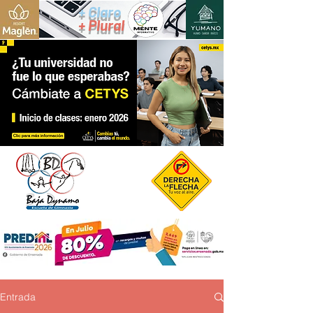
+ Claro
+ Plural
Entrada