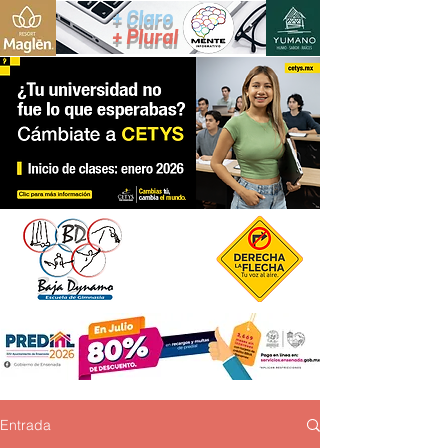
+ Claro
+ Plural
Entrada