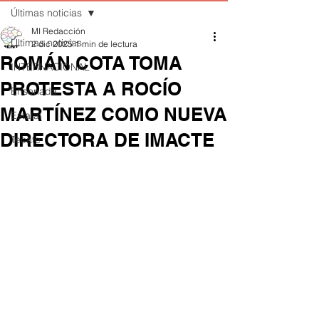
Últimas noticias
MI Redacción
Últimas noticias
2 dic 2025
1 min de lectura
ROMÁN COTA TOMA
INTERNACIONAL
PROTESTA A ROCÍO
Ensenada
MARTÍNEZ COMO NUEVA
Estatal
DIRECTORA DE IMACTE
Tecate