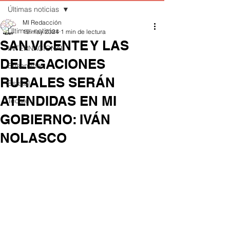
Últimas noticias
MI Redacción
Últimas noticias
19 may 2024
1 min de lectura
SAN VICENTE Y LAS
INTERNACIONAL
DELEGACIONES
Ensenada
RURALES SERÁN
Estatal
ATENDIDAS EN MI
Tecate
GOBIERNO: IVÁN
NOLASCO