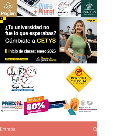
+ Claro
+ Plural
Entrada