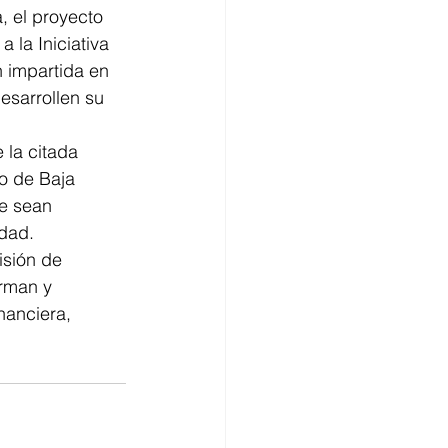
, el proyecto 
 la Iniciativa 
 impartida en 
esarrollen su 
 la citada 
do de Baja 
e sean 
dad.  
isión de 
orman y 
nanciera, 