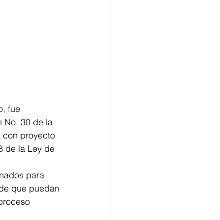
, fue 
 No. 30 de la 
a con proyecto 
3 de la Ley de 
onados para 
n de que puedan 
 proceso 