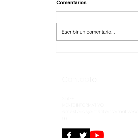
Comentarios
Escribir un comentario...
ASEGURA FUERZA
ESTATAL AL “KRIKEN” EN
VALLE DE GUADALUPE
Contacto
STAFF
MENTE INFORMATIVO
ernestorios@menteinformativo.c
m