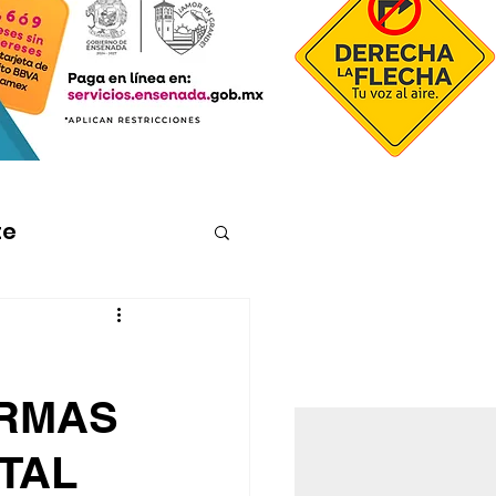
te
E
ORMAS
TAL