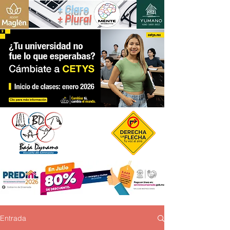
+ Claro
+ Plural
Entrada