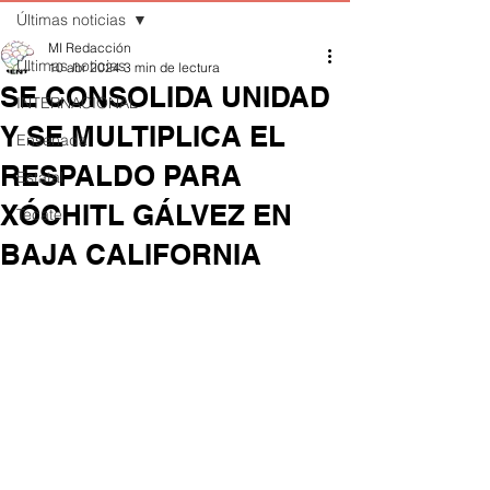
Últimas noticias
MI Redacción
Últimas noticias
10 abr 2024
3 min de lectura
SE CONSOLIDA UNIDAD
INTERNACIONAL
Y SE MULTIPLICA EL
Ensenada
RESPALDO PARA
Estatal
XÓCHITL GÁLVEZ EN
Tecate
BAJA CALIFORNIA