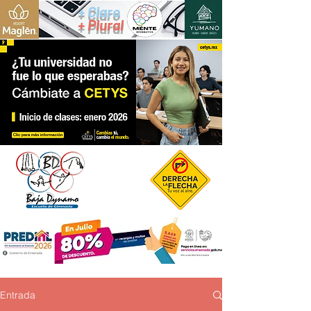
+ Claro
+ Plural
Entrada