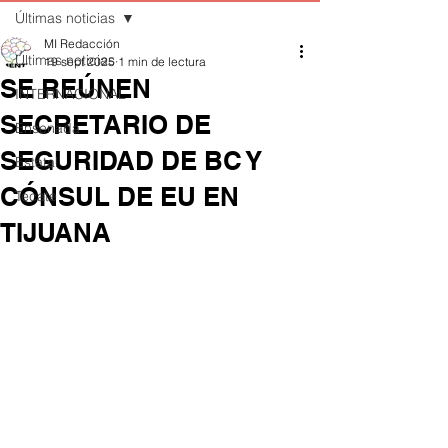
Últimas noticias
MI Redacción
Últimas noticias
19 sept 2025
1 min de lectura
SE REÚNEN
INTERNACIONAL
SECRETARIO DE
Ensenada
SEGURIDAD DE BC Y
Estatal
CÓNSUL DE EU EN
Tecate
TIJUANA