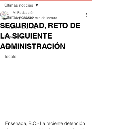
Últimas noticias
MI Redacción
Últimas noticias
2 sept 2024
2 min de lectura
SEGURIDAD, RETO DE
INTERNACIONAL
LA SIGUIENTE
Ensenada
ADMINISTRACIÓN
Estatal
Tecate
Ensenada, B.C.- La reciente detención 