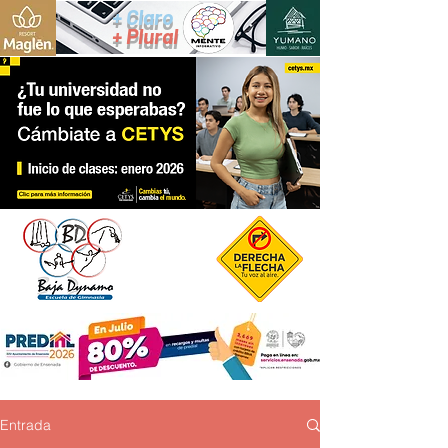
+ Claro
+ Plural
Entrada