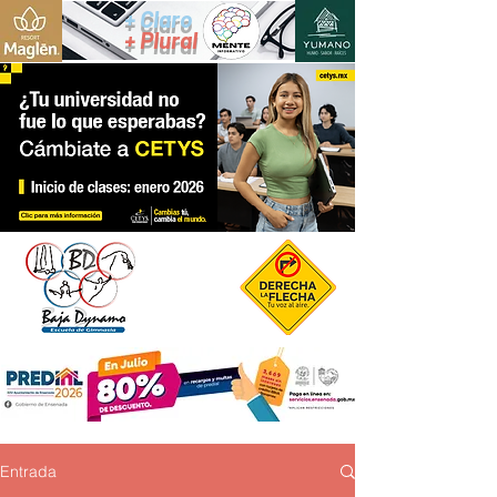
+ Claro
+ Plural
Entrada