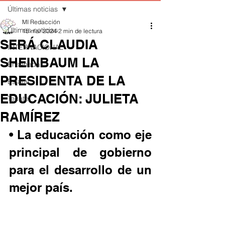
Últimas noticias
MI Redacción
Últimas noticias
15 mar 2024
2 min de lectura
SERÁ CLAUDIA
INTERNACIONAL
SHEINBAUM LA
Ensenada
PRESIDENTA DE LA
Estatal
EDUCACIÓN: JULIETA
Tecate
RAMÍREZ
• La educación como eje 
principal de gobierno 
para el desarrollo de un 
mejor país.