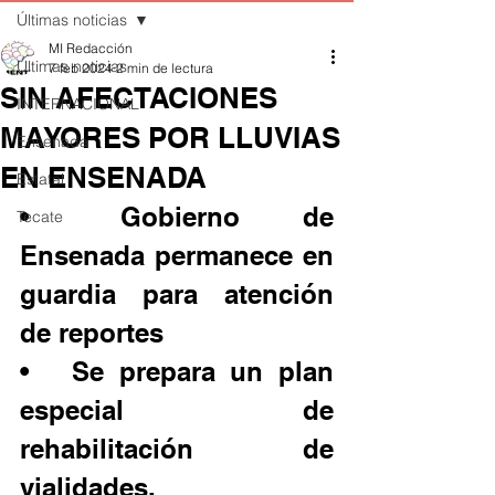
Últimas noticias
MI Redacción
Últimas noticias
7 feb 2024
2 min de lectura
SIN AFECTACIONES
INTERNACIONAL
MAYORES POR LLUVIAS
Ensenada
EN ENSENADA
Estatal
•	Gobierno de 
Tecate
Ensenada permanece en 
guardia para atención 
de reportes
•	Se prepara un plan 
especial de 
rehabilitación de 
vialidades.