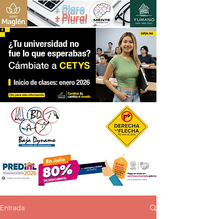
+ Claro
+ Plural
Entrada