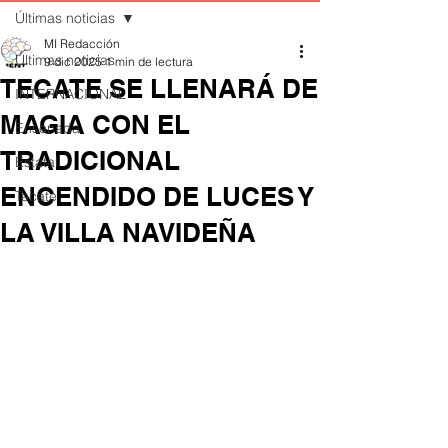
Últimas noticias
MI Redacción
Últimas noticias
9 dic 2025
1 min de lectura
TECATE SE LLENARÁ DE
INTERNACIONAL
MAGIA CON EL
Ensenada
TRADICIONAL
Estatal
ENCENDIDO DE LUCES Y
Tecate
LA VILLA NAVIDEÑA