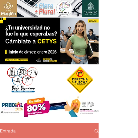
+ Claro
+ Plural
Entrada